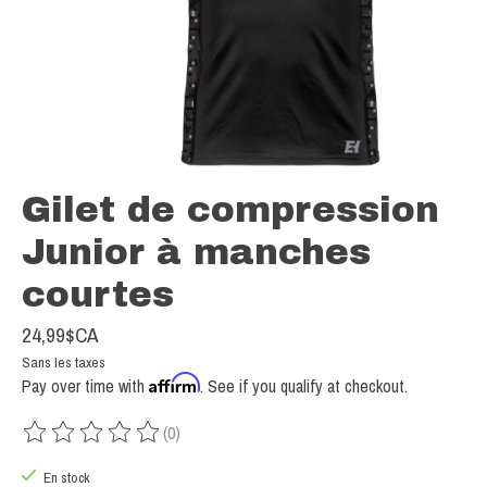
Gilet de compression
Junior à manches
courtes
24,99$CA
Sans les taxes
Affirm
Pay over time with
. See if you qualify at checkout.
(0)
Ce produit est évalué à
0
sur 5
En stock