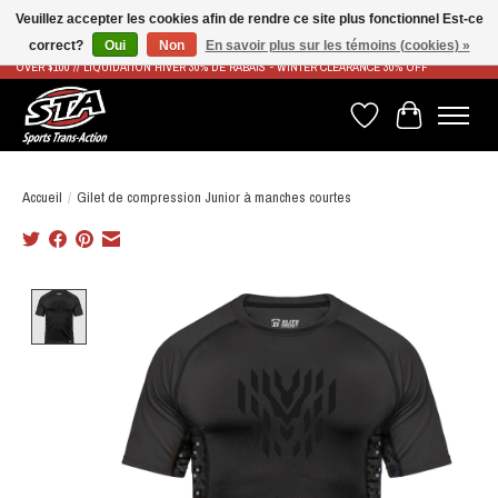
Veuillez accepter les cookies afin de rendre ce site plus fonctionnel Est-ce
correct?
Oui
Non
En savoir plus sur les témoins (cookies) »
LIVRAISON RAPIDE ET GRATUITE À PARTIR DE 100$ - FAST & FREE SHIPPING ON ORDERS
OVER $100 // LIQUIDATION HIVER 30% DE RABAIS - WINTER CLEARANCE 30% OFF
Liste de souhaits
Panier
Accueil
/
Gilet de compression Junior à manches courtes
Product image slideshow Items