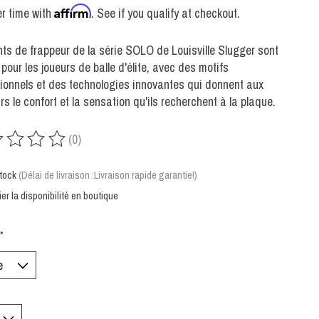
Affirm
r time with
. See if you qualify at checkout.
ts de frappeur de la série SOLO de Louisville Slugger sont
pour les joueurs de balle d'élite, avec des motifs
ionnels et des technologies innovantes qui donnent aux
rs le confort et la sensation qu'ils recherchent à la plaque.
(0)
uit est évalué à
0
sur 5
tock
(Délai de livraison :Livraison rapide garantie!)
ier la disponibilité en boutique
*