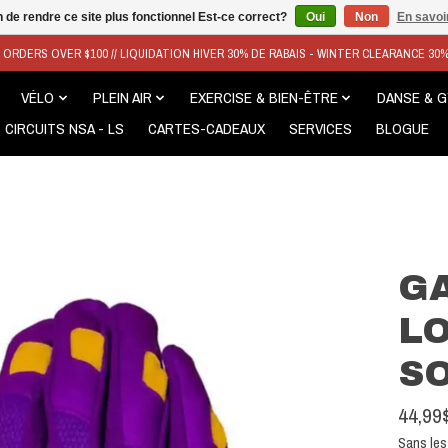
n de rendre ce site plus fonctionnel Est-ce correct?
Oui
Non
En savoir
N ORDERS OVER $100 // LIQUIDATION HIVER 30% DE RABAIS - WINTER CLEARANCE 30
VÉLO
PLEIN AIR
EXERCISE & BIEN-ÊTRE
DANSE & 
CIRCUITS NSA - LS
CARTES-CADEAUX
SERVICES
BLOGUE
G
L
S
44,99
Sans les