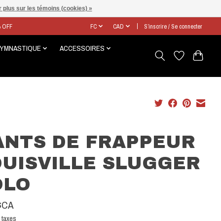
 plus sur les témoins (cookies) »
% OFF
FC
CAD
S’inscrire / Se connecter
GYMNASTIQUE
ACCESSOIRES
ANTS DE FRAPPEUR
OUISVILLE SLUGGER
OLO
$CA
 taxes