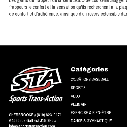
Les gants de frappeur de la série SOLO de Louisville Slugger s
frappeurs le confort et la sensation qu'ils recherchent à la 
de confort et d'adhérence, ainsi que d'un revers extensible da
Catégories
2/1 BÂTONS BASEBALL
SPORTS
VÉLO
PLEIN AIR
EXERCISE & BIEN-ÊTRE
SHERBROOKE // (819) 823-9171
// 1626 rue Galt Est J1G 3H5 //
DANSE & GYMNASTIQUE
info@sportstransaction.com