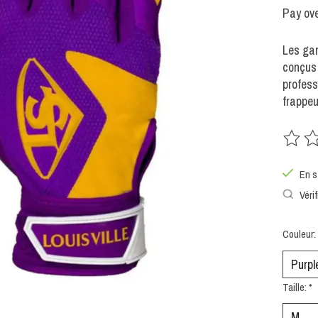
Pay ove
Les gan
conçus 
profess
frappeu
Ce prod
En s
Vérif
Couleur:
Taille:
*