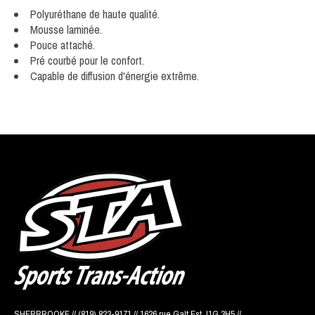
Polyuréthane de haute qualité.
Mousse laminée.
Pouce attaché.
Pré courbé pour le confort.
Capable de diffusion d'énergie extrême.
SHERBROOKE // (819) 823-9171 // 1626 rue Galt Est J1G 3H5 //