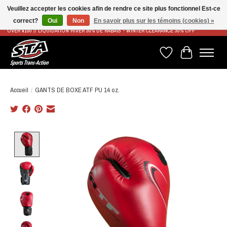
Veuillez accepter les cookies afin de rendre ce site plus fonctionnel Est-ce
correct?
Oui
Non
En savoir plus sur les témoins (cookies) »
LIVRAISON RAPIDE ET GRATUITE À PARTIR DE 100$ - FAST & FREE SHIPPING ON ORDERS
OVER $100 // LIQUIDATION HIVER 30% DE RABAIS - WINTER CLEARANCE 30% OFF
Liste de souhaits
Panier
Accueil
/
GANTS DE BOXE ATF PU 14 oz.
Product image slideshow Items