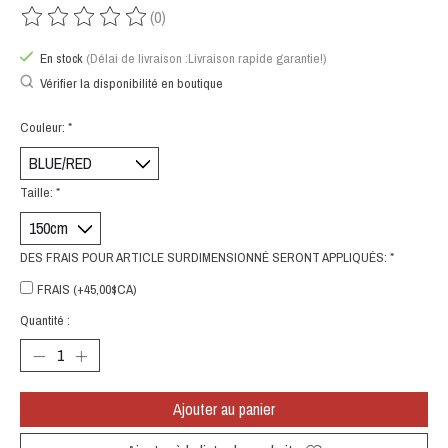
(0)
Ce produit est évalué à
0
sur 5
En stock
(Délai de livraison :Livraison rapide garantie!)
Vérifier la disponibilité en boutique
Couleur:
*
Taille:
*
DES FRAIS POUR ARTICLE SURDIMENSIONNÉ SERONT APPLIQUÉS:
*
FRAIS (+45,00$CA)
Quantité :
Ajouter au panier