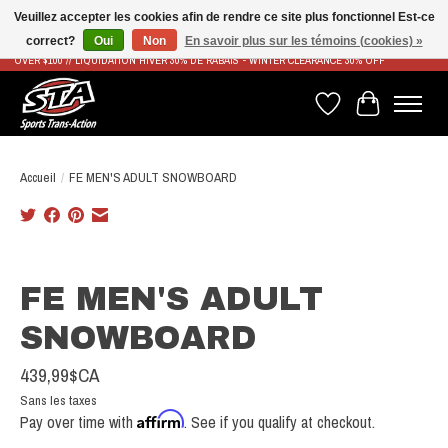
Veuillez accepter les cookies afin de rendre ce site plus fonctionnel Est-ce
correct?
Oui
Non
En savoir plus sur les témoins (cookies) »
LIVRAISON RAPIDE ET GRATUITE À PARTIR DE 100$ - FAST & FREE SHIPPING ON ORDERS
OVER $100 // LIQUIDATION HIVER 30% DE RABAIS - WINTER CLEARANCE 30% OFF
Liste de souhaits
Panier
Accueil
/
FE MEN'S ADULT SNOWBOARD
Product image slideshow Items
FE MEN'S ADULT
SNOWBOARD
439,99$CA
Sans les taxes
Affirm
Pay over time with
. See if you qualify at checkout.