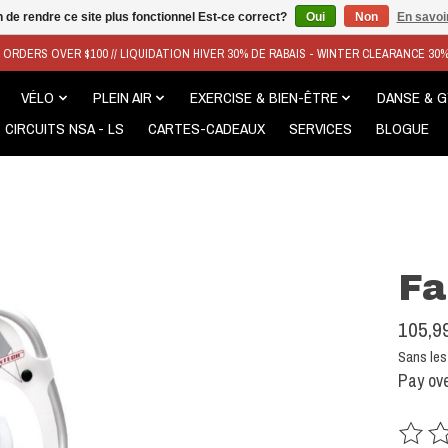
n de rendre ce site plus fonctionnel Est-ce correct?
Oui
Non
En savoir
N ORDERS OVER $100 // LIQUIDATION HIVER 30% DE RABAIS - WINTER CLEARANCE 30
VÉLO
PLEIN AIR
EXERCISE & BIEN-ÊTRE
DANSE & 
CIRCUITS NSA - LS
CARTES-CADEAUX
SERVICES
BLOGUE
Fa
105,9
Sans les
Pay ove
Ce prod