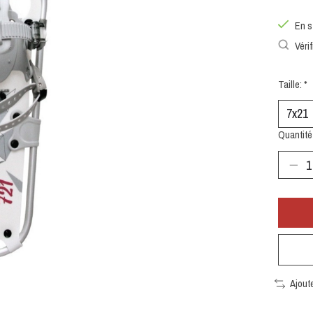
En s
Vérif
Taille:
*
Quantité 
Ajout