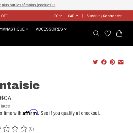
 plus sur les témoins (cookies) »
% OFF
FC
CAD
S’inscrire / Se connecter
GYMNASTIQUE
ACCESSOIRES
ntaisie
9$CA
 taxes
Affirm
r time with
. See if you qualify at checkout.
(0)
uit est évalué à
0
sur 5