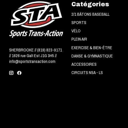
Catégories
2/1 BÂTONS BASEBALL
SPORTS
VÉLO
PLEIN AIR
EXERCISE & BIEN-ÊTRE
SHERBROOKE // (819) 823-9171
// 1626 rue Galt Est J1G 3H5 //
DANSE & GYMNASTIQUE
info@sportstransaction.com
ACCESSOIRES
CIRCUITS NSA - LS