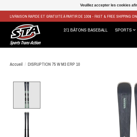
Veuillez accepter les cookies afi
LIVRAISON RAPIDE ET GRATUITE À PARTIR DE 100$ - FAST & FREE SHIPPING O
2/1 BÂTONS BASEBALL
SPORTS
Accueil
/
DISRUPTION 75 W M3 ERP 10
Product image slideshow Items