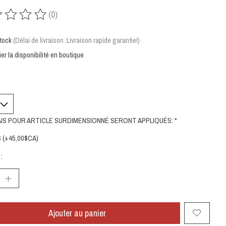
(0)
uit est évalué à
0
sur 5
tock
(Délai de livraison :Livraison rapide garantie!)
ier la disponibilité en boutique
AIS POUR ARTICLE SURDIMENSIONNÉ SERONT APPLIQUÉS:
*
 (+45,00$CA)
:
Ajouter au panier