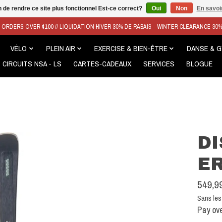
n de rendre ce site plus fonctionnel Est-ce correct?
Oui
Non
En savoir
N ORDERS OVER $100 // LIQUIDATION HIVER 30% DE RABAIS - WINTER CLEARANCE 30
VÉLO
PLEIN AIR
EXERCISE & BIEN-ÊTRE
DANSE & 
CIRCUITS NSA - LS
CARTES-CADEAUX
SERVICES
BLOGUE
DI
ER
549,9
Sans les
Pay ove