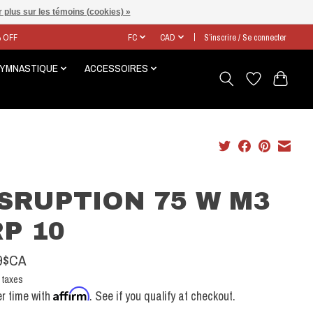
 plus sur les témoins (cookies) »
% OFF
FC
CAD
S’inscrire / Se connecter
GYMNASTIQUE
ACCESSOIRES
SRUPTION 75 W M3
P 10
9$CA
 taxes
Affirm
r time with
. See if you qualify at checkout.