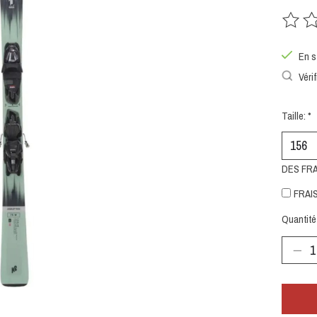
Ce prod
En s
Vérif
Taille:
*
DES FR
FRAIS
Quantité 