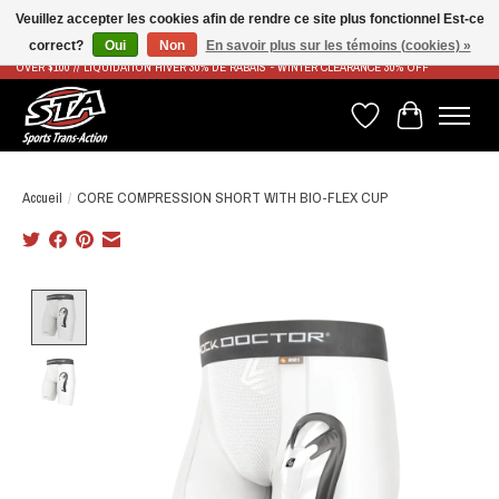
Veuillez accepter les cookies afin de rendre ce site plus fonctionnel Est-ce
correct?
Oui
Non
En savoir plus sur les témoins (cookies) »
LIVRAISON RAPIDE ET GRATUITE À PARTIR DE 100$ - FAST & FREE SHIPPING ON ORDERS
OVER $100 // LIQUIDATION HIVER 30% DE RABAIS - WINTER CLEARANCE 30% OFF
Liste de souhaits
Panier
Accueil
/
CORE COMPRESSION SHORT WITH BIO-FLEX CUP
Product image slideshow Items