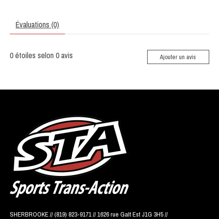
Évaluations (0)
0
étoiles selon
0
avis
Ajouter un avis
SHERBROOKE // (819) 823-9171 // 1626 rue Galt Est J1G 3H5 //