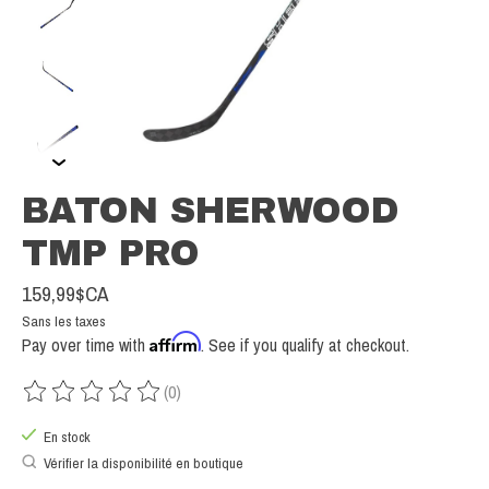
BATON SHERWOOD
TMP PRO
159,99$CA
Sans les taxes
Affirm
Pay over time with
. See if you qualify at checkout.
(0)
Ce produit est évalué à
0
sur 5
En stock
Vérifier la disponibilité en boutique