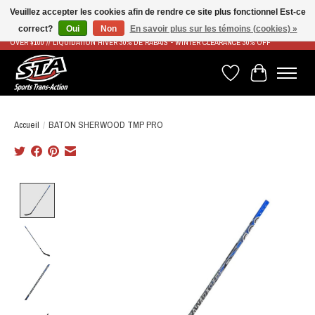
Veuillez accepter les cookies afin de rendre ce site plus fonctionnel Est-ce
correct?
Oui
Non
En savoir plus sur les témoins (cookies) »
LIVRAISON RAPIDE ET GRATUITE À PARTIR DE 100$ - FAST & FREE SHIPPING ON ORDERS
OVER $100 // LIQUIDATION HIVER 30% DE RABAIS - WINTER CLEARANCE 30% OFF
Liste de souhaits
Panier
Accueil
/
BATON SHERWOOD TMP PRO
Product image slideshow Items