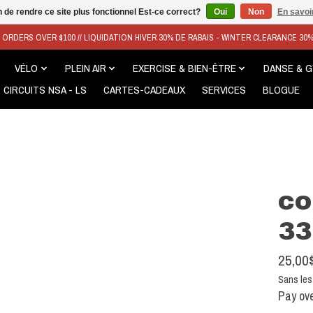
n de rendre ce site plus fonctionnel Est-ce correct?
Oui
Non
En savoir
N ORDERS OVER $100 // LIQUIDATION HIVER 30% DE RABAIS - WINTER CLEARANCE 30
VÉLO
PLEIN AIR
EXERCISE & BIEN-ÊTRE
DANSE & 
CIRCUITS NSA - LS
CARTES-CADEAUX
SERVICES
BLOGUE
co
33
25,00
Sans les
Pay ove