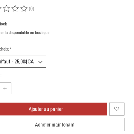
(0)
uit est évalué à
0
sur 5
tock
ier la disponibilité en boutique
choix:
*
:
Ajouter au panier
Acheter maintenant