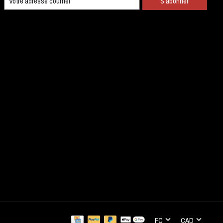
S'abonner
FC
CAD