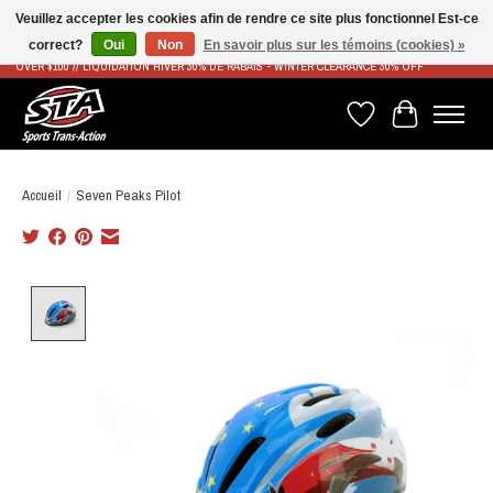
Veuillez accepter les cookies afin de rendre ce site plus fonctionnel Est-ce
correct?
Oui
Non
En savoir plus sur les témoins (cookies) »
LIVRAISON RAPIDE ET GRATUITE À PARTIR DE 100$ - FAST & FREE SHIPPING ON ORDERS
OVER $100 // LIQUIDATION HIVER 30% DE RABAIS - WINTER CLEARANCE 30% OFF
Liste de souhaits
Panier
Accueil
/
Seven Peaks Pilot
Product image slideshow Items