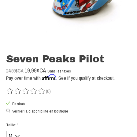
Seven Peaks Pilot
19,99$CA
24,99$CA
Sans les taxes
Affirm
Pay over time with
. See if you qualify at checkout.
(0)
Ce produit est évalué à
0
sur 5
En stock
Vérifier la disponibilité en boutique
Taille:
*