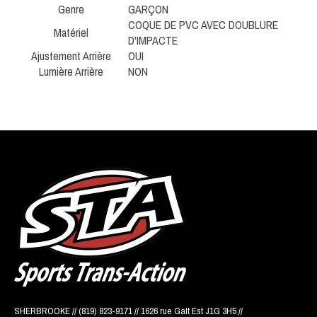
Genre
GARÇON
COQUE DE PVC AVEC DOUBLURE
Matériel
D'IMPACTE
Ajustement Arrière
OUI
Lumière Arrière
NON
SHERBROOKE // (819) 823-9171 // 1626 rue Galt Est J1G 3H5 //