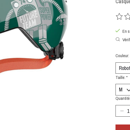
Casque 
Ce prod
En s
Vérif
Couleur:
Taille:
*
Quantité 