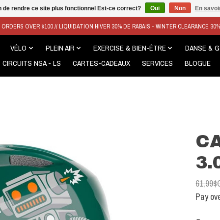
n de rendre ce site plus fonctionnel Est-ce correct?
Oui
Non
En savoir
N ORDERS OVER $100 // LIQUIDATION HIVER 30% DE RABAIS - WINTER CLEARANCE 30
VÉLO
PLEIN AIR
EXERCISE & BIEN-ÊTRE
DANSE & 
CIRCUITS NSA - LS
CARTES-CADEAUX
SERVICES
BLOGUE
C
3.
61,99$
Pay ove