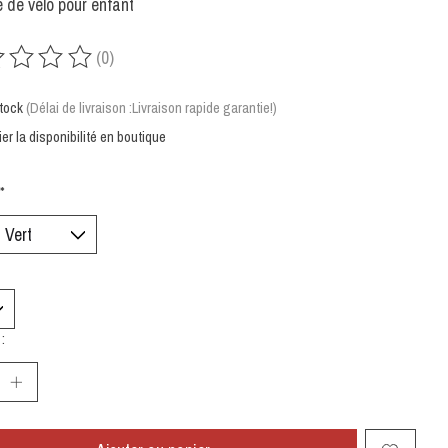
de vélo pour enfant
(0)
uit est évalué à
0
sur 5
tock
(Délai de livraison :Livraison rapide garantie!)
ier la disponibilité en boutique
*
: