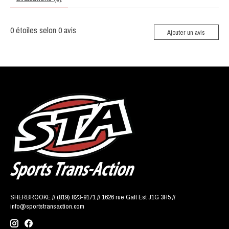
0
étoiles selon
0
avis
Ajouter un avis
SHERBROOKE // (819) 823-9171 // 1626 rue Galt Est J1G 3H5 //
info@sportstransaction.com