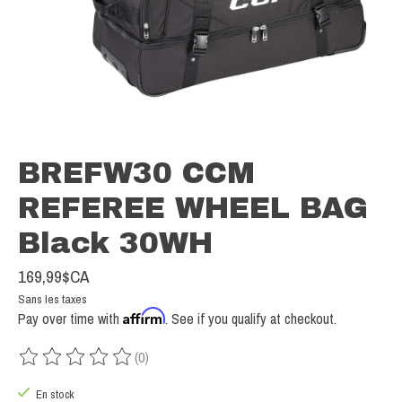
BREFW30 CCM
REFEREE WHEEL BAG
Black 30WH
169,99$CA
Sans les taxes
Affirm
Pay over time with
. See if you qualify at checkout.
(0)
Ce produit est évalué à
0
sur 5
En stock