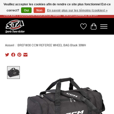
Veuillez accepter les cookies afin de rendre ce site plus fonctionnel Est-ce
correct?
Oui
Non
En savoir plus sur les témoins (cookies) »
LIVRAISON RAPIDE ET GRATUITE À PARTIR DE 100$ - FAST & FREE SHIPPING ON ORDERS
OVER $100 // LIQUIDATION HIVER 30% DE RABAIS - WINTER CLEARANCE 30% OFF
Liste de souhaits
Panier
Accueil
/
BREFW30 CCM REFEREE WHEEL BAG Black 30WH
Product image slideshow Items