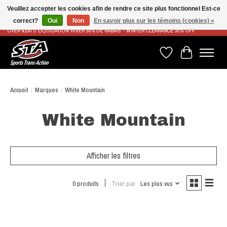
Veuillez accepter les cookies afin de rendre ce site plus fonctionnel Est-ce
correct?
Oui
Non
En savoir plus sur les témoins (cookies) »
LIVRAISON RAPIDE ET GRATUITE À PARTIR DE 100$ - FAST & FREE SHIPPING ON ORDERS
OVER $100 // LIQUIDATION HIVER 30% DE RABAIS - WINTER CLEARANCE 30% OFF
Liste de souhaits
Panier
Accueil
/
Marques
/
White Mountain
White Mountain
Afficher les filtres
0 produits
Trier par
Les plus vus