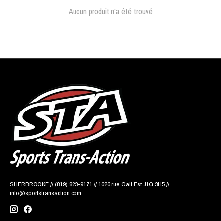
Aucun produit n'a été trouvé
SHERBROOKE // (819) 823-9171 // 1626 rue Galt Est J1G 3H5 //
info@sportstransaction.com