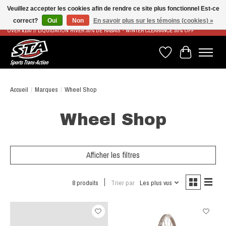
Veuillez accepter les cookies afin de rendre ce site plus fonctionnel Est-ce
correct?
Oui
Non
En savoir plus sur les témoins (cookies) »
LIVRAISON RAPIDE ET GRATUITE À PARTIR DE 100$ - FAST & FREE SHIPPING ON ORDERS
OVER $100 // LIQUIDATION HIVER 30% DE RABAIS - WINTER CLEARANCE 30% OFF
Liste de souhaits
Panier
Accueil
/
Marques
/
Wheel Shop
Wheel Shop
Afficher les filtres
8 produits
Trier par
Les plus vus