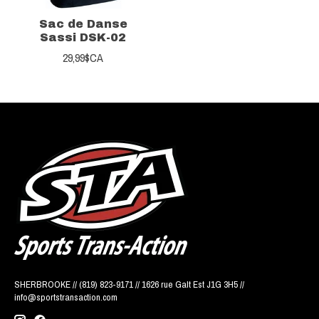
Sac de Danse
Sassi DSK-02
29,99$CA
SHERBROOKE // (819) 823-9171 // 1626 rue Galt Est J1G 3H5 //
info@sportstransaction.com