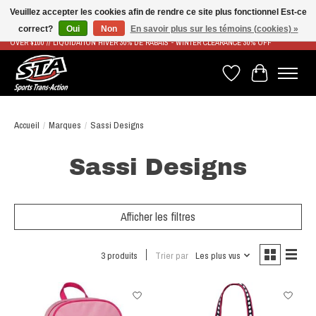
Veuillez accepter les cookies afin de rendre ce site plus fonctionnel Est-ce
correct?
Oui
Non
En savoir plus sur les témoins (cookies) »
LIVRAISON RAPIDE ET GRATUITE À PARTIR DE 100$ - FAST & FREE SHIPPING ON ORDERS
OVER $100 // LIQUIDATION HIVER 30% DE RABAIS - WINTER CLEARANCE 30% OFF
Liste de souhaits
Panier
Accueil
/
Marques
/
Sassi Designs
Sassi Designs
Afficher les filtres
3 produits
Trier par
Les plus vus