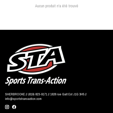
Aucun produit n'a été trouvé
SHERBROOKE // (819) 823-9171 // 1626 rue Galt Est J1G 3H5 //
info@sportstransaction.com