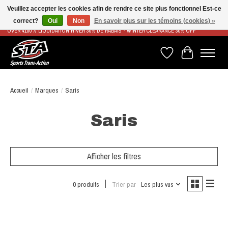
Veuillez accepter les cookies afin de rendre ce site plus fonctionnel Est-ce
correct?
Oui
Non
En savoir plus sur les témoins (cookies) »
LIVRAISON RAPIDE ET GRATUITE À PARTIR DE 100$ - FAST & FREE SHIPPING ON ORDERS
OVER $100 // LIQUIDATION HIVER 30% DE RABAIS - WINTER CLEARANCE 30% OFF
Liste de souhaits
Panier
Accueil
/
Marques
/
Saris
Saris
Afficher les filtres
0 produits
Trier par
Les plus vus