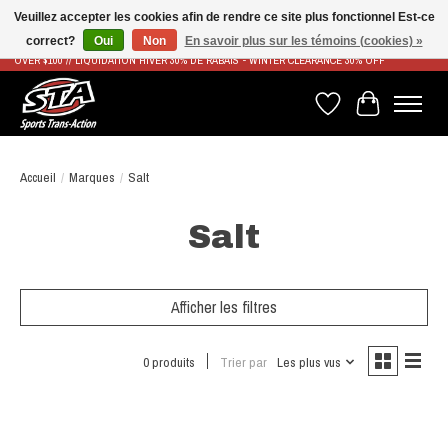
Veuillez accepter les cookies afin de rendre ce site plus fonctionnel Est-ce
correct?
Oui
Non
En savoir plus sur les témoins (cookies) »
LIVRAISON RAPIDE ET GRATUITE À PARTIR DE 100$ - FAST & FREE SHIPPING ON ORDERS
OVER $100 // LIQUIDATION HIVER 30% DE RABAIS - WINTER CLEARANCE 30% OFF
Liste de souhaits
Panier
Accueil
/
Marques
/
Salt
Salt
Afficher les filtres
0 produits
Trier par
Les plus vus