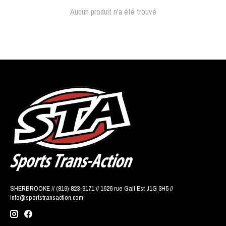
Aucun produit n'a été trouvé
SHERBROOKE // (819) 823-9171 // 1626 rue Galt Est J1G 3H5 //
info@sportstransaction.com