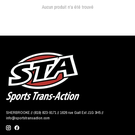
Aucun produit n'a été trouvé
SHERBROOKE // (819) 823-9171 // 1626 rue Galt Est J1G 3H5 //
info@sportstransaction.com