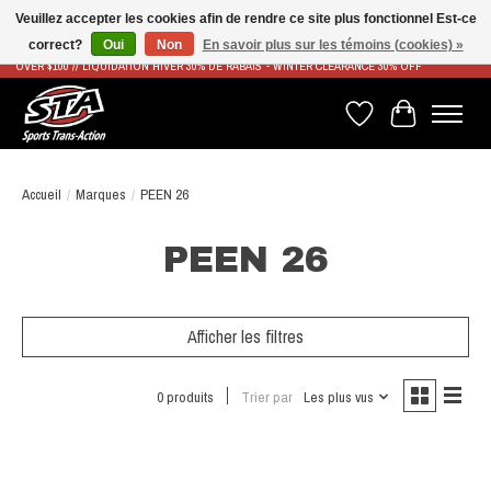
Veuillez accepter les cookies afin de rendre ce site plus fonctionnel Est-ce
correct?
Oui
Non
En savoir plus sur les témoins (cookies) »
LIVRAISON RAPIDE ET GRATUITE À PARTIR DE 100$ - FAST & FREE SHIPPING ON ORDERS
OVER $100 // LIQUIDATION HIVER 30% DE RABAIS - WINTER CLEARANCE 30% OFF
Liste de souhaits
Panier
Accueil
/
Marques
/
PEEN 26
PEEN 26
Afficher les filtres
0 produits
Trier par
Les plus vus