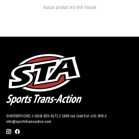
Aucun produit n'a été trouvé
SHERBROOKE // (819) 823-9171 // 1626 rue Galt Est J1G 3H5 //
info@sportstransaction.com