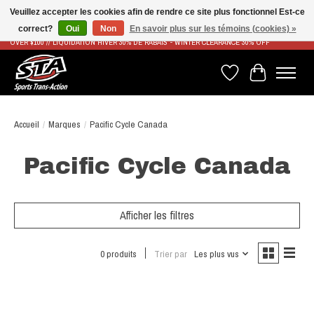
Veuillez accepter les cookies afin de rendre ce site plus fonctionnel Est-ce
correct?
Oui
Non
En savoir plus sur les témoins (cookies) »
LIVRAISON RAPIDE ET GRATUITE À PARTIR DE 100$ - FAST & FREE SHIPPING ON ORDERS
OVER $100 // LIQUIDATION HIVER 30% DE RABAIS - WINTER CLEARANCE 30% OFF
Liste de souhaits
Panier
Accueil
/
Marques
/
Pacific Cycle Canada
Pacific Cycle Canada
Afficher les filtres
0 produits
Trier par
Les plus vus