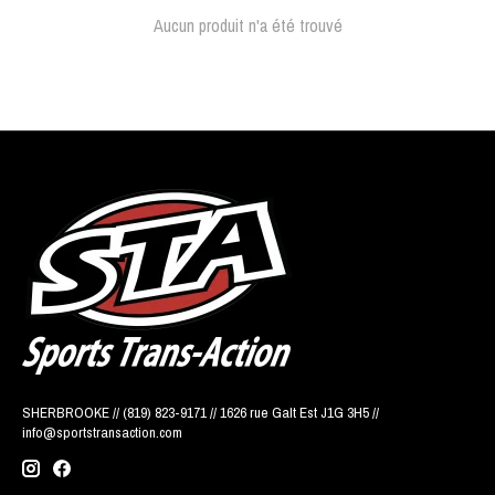
Aucun produit n'a été trouvé
SHERBROOKE // (819) 823-9171 // 1626 rue Galt Est J1G 3H5 //
info@sportstransaction.com