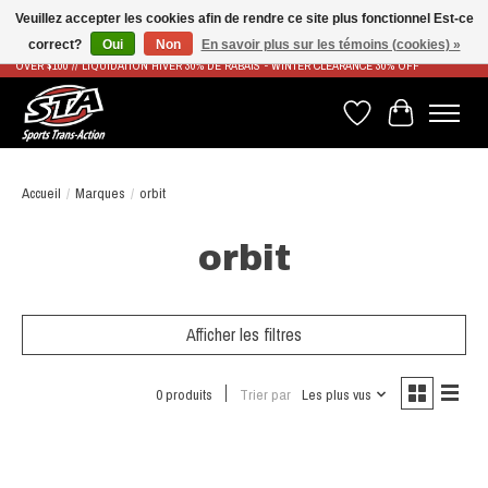
Veuillez accepter les cookies afin de rendre ce site plus fonctionnel Est-ce
correct?
Oui
Non
En savoir plus sur les témoins (cookies) »
LIVRAISON RAPIDE ET GRATUITE À PARTIR DE 100$ - FAST & FREE SHIPPING ON ORDERS
OVER $100 // LIQUIDATION HIVER 30% DE RABAIS - WINTER CLEARANCE 30% OFF
Liste de souhaits
Panier
Accueil
/
Marques
/
orbit
orbit
Afficher les filtres
0 produits
Trier par
Les plus vus