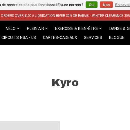
n de rendre ce site plus fonctionnel Est-ce correct?
Oui
Non
En savoir
N ORDERS OVER $100 // LIQUIDATION HIVER 30% DE RABAIS - WINTER CLEARANCE 30
VÉLO
PLEIN AIR
EXERCISE & BIEN-ÊTRE
DANSE & 
CIRCUITS NSA - LS
CARTES-CADEAUX
SERVICES
BLOGUE
Kyro