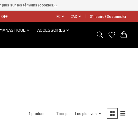
 plus sur les témoins (cookies) »
% OFF
FC
CAD
S’inscrire / Se connecter
GYMNASTIQUE
ACCESSOIRES
1 produits
Trier par
Les plus vus