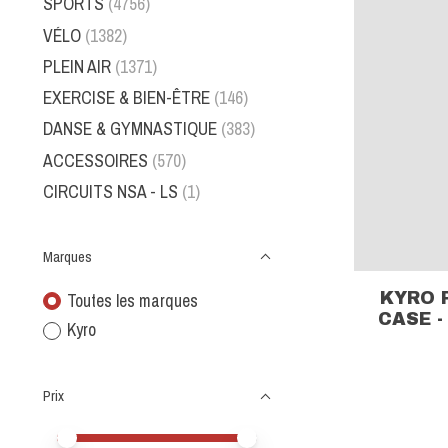
SPORTS
(4756)
VÉLO
(1382)
PLEIN AIR
(1371)
EXERCISE & BIEN-ÊTRE
(146)
DANSE & GYMNASTIQUE
(383)
ACCESSOIRES
(570)
CIRCUITS NSA - LS
(1)
Marques
KYRO 
Toutes les marques
CASE -
Kyro
Prix
Prix minimum
Price maximum value