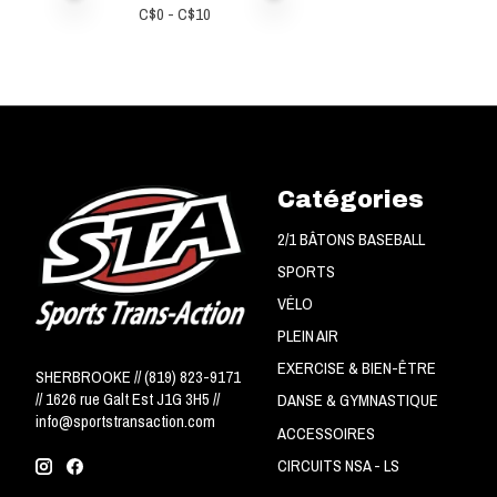
C$
0
- C$
10
Catégories
2/1 BÂTONS BASEBALL
SPORTS
VÉLO
PLEIN AIR
EXERCISE & BIEN-ÊTRE
SHERBROOKE // (819) 823-9171
// 1626 rue Galt Est J1G 3H5 //
DANSE & GYMNASTIQUE
info@sportstransaction.com
ACCESSOIRES
CIRCUITS NSA - LS