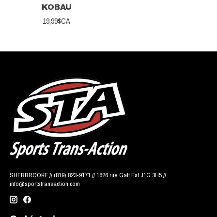
KOBAU
19,99$CA
SHERBROOKE // (819) 823-9171 // 1626 rue Galt Est J1G 3H5 //
info@sportstransaction.com