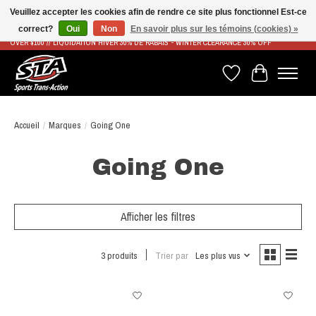
Veuillez accepter les cookies afin de rendre ce site plus fonctionnel Est-ce
correct?
Oui
Non
En savoir plus sur les témoins (cookies) »
LIVRAISON RAPIDE ET GRATUITE À PARTIR DE 100$ - FAST & FREE SHIPPING ON ORDERS
OVER $100 // LIQUIDATION HIVER 30% DE RABAIS - WINTER CLEARANCE 30% OFF
Liste de souhaits
Panier
Accueil
/
Marques
/
Going One
Going One
Afficher les filtres
3 produits
Trier par
Les plus vus