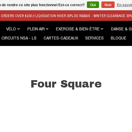
n de rendre ce site plus fonctionnel Est-ce correct?
Oui
Non
En savoir
N ORDERS OVER $100 // LIQUIDATION HIVER 30% DE RABAIS - WINTER CLEARANCE 30
VÉLO
PLEIN AIR
EXERCISE & BIEN-ÊTRE
DANSE & 
CIRCUITS NSA - LS
CARTES-CADEAUX
SERVICES
BLOGUE
Four Square