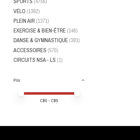
SPORTS
(4756)
VÉLO
(1382)
PLEIN AIR
(1371)
EXERCISE & BIEN-ÊTRE
(146)
DANSE & GYMNASTIQUE
(383)
ACCESSOIRES
(570)
CIRCUITS NSA - LS
(1)
Prix
Prix minimum
Price maximum value
C$
0
- C$
5