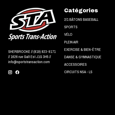
Catégories
2/1 BÂTONS BASEBALL
SPORTS
VÉLO
PLEIN AIR
EXERCISE & BIEN-ÊTRE
SHERBROOKE // (819) 823-9171
// 1626 rue Galt Est J1G 3H5 //
DANSE & GYMNASTIQUE
info@sportstransaction.com
ACCESSOIRES
CIRCUITS NSA - LS