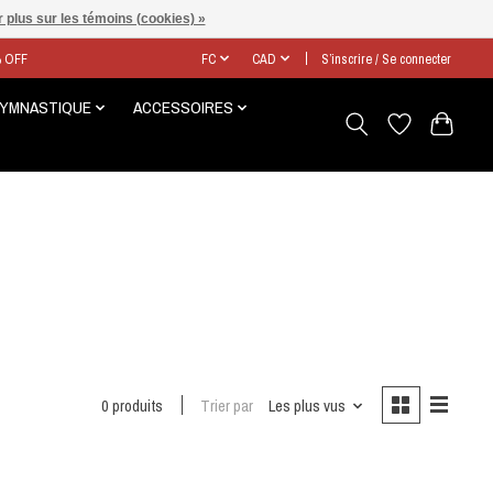
 plus sur les témoins (cookies) »
% OFF
FC
CAD
S’inscrire / Se connecter
GYMNASTIQUE
ACCESSOIRES
0 produits
Trier par
Les plus vus