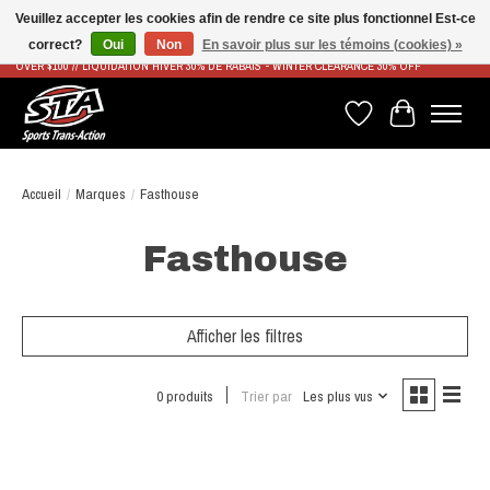
Veuillez accepter les cookies afin de rendre ce site plus fonctionnel Est-ce
correct?
Oui
Non
En savoir plus sur les témoins (cookies) »
LIVRAISON RAPIDE ET GRATUITE À PARTIR DE 100$ - FAST & FREE SHIPPING ON ORDERS
OVER $100 // LIQUIDATION HIVER 30% DE RABAIS - WINTER CLEARANCE 30% OFF
Liste de souhaits
Panier
Accueil
/
Marques
/
Fasthouse
Fasthouse
Afficher les filtres
0 produits
Trier par
Les plus vus