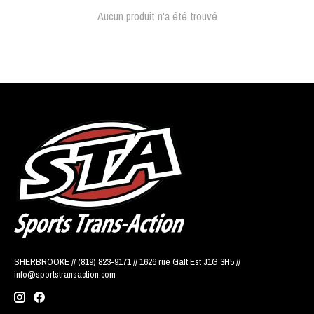
Aucun produit n'a été trouvé
SHERBROOKE // (819) 823-9171 // 1626 rue Galt Est J1G 3H5 //
info@sportstransaction.com