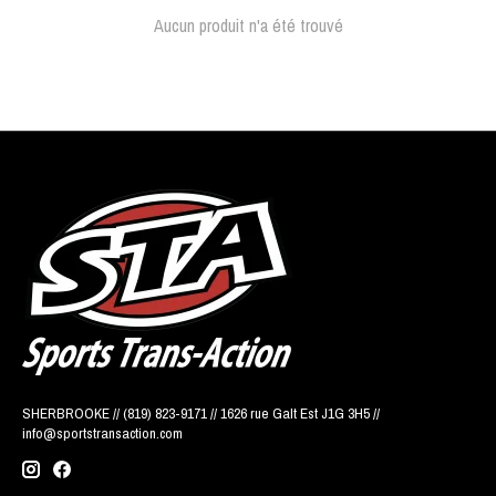
Aucun produit n'a été trouvé
SHERBROOKE // (819) 823-9171 // 1626 rue Galt Est J1G 3H5 //
info@sportstransaction.com