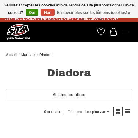
Veuillez accepter les cookies afin de rendre ce site plus fonctionnel Est-ce
correct?
Oui
Non
En savoir plus sur les témoins (cookies) »
LIVRAISON RAPIDE ET GRATUITE À PARTIR DE 100$ - FAST & FREE SHIPPING ON ORDERS
OVER $100 // LIQUIDATION HIVER 30% DE RABAIS - WINTER CLEARANCE 30% OFF
Liste de souhaits
Panier
Accueil
/
Marques
/
Diadora
Diadora
Afficher les filtres
0 produits
Trier par
Les plus vus