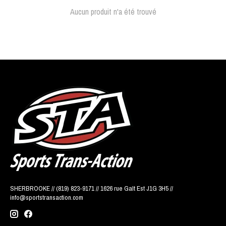
Aucun produit n'a été trouvé
SHERBROOKE // (819) 823-9171 // 1626 rue Galt Est J1G 3H5 //
info@sportstransaction.com