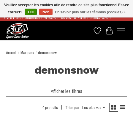
Veuillez accepter les cookies afin de rendre ce site plus fonctionnel Est-ce
correct?
Oui
Non
En savoir plus sur les témoins (cookies) »
LIVRAISON RAPIDE ET GRATUITE À PARTIR DE 100$ - FAST & FREE SHIPPING ON ORDERS
OVER $100 // LIQUIDATION HIVER 30% DE RABAIS - WINTER CLEARANCE 30% OFF
Liste de souhaits
Panier
Accueil
/
Marques
/
demonsnow
demonsnow
Afficher les filtres
0 produits
Trier par
Les plus vus