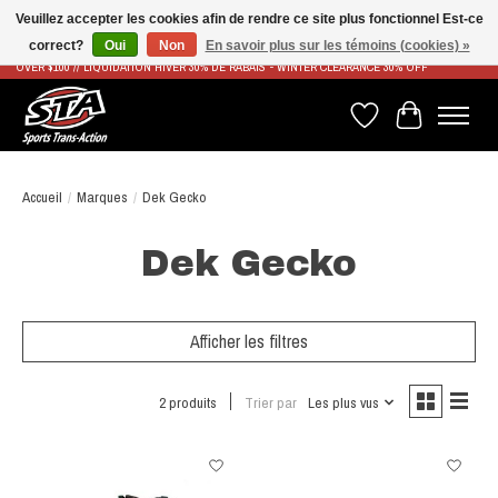
Veuillez accepter les cookies afin de rendre ce site plus fonctionnel Est-ce
correct?
Oui
Non
En savoir plus sur les témoins (cookies) »
LIVRAISON RAPIDE ET GRATUITE À PARTIR DE 100$ - FAST & FREE SHIPPING ON ORDERS
OVER $100 // LIQUIDATION HIVER 30% DE RABAIS - WINTER CLEARANCE 30% OFF
Liste de souhaits
Panier
Accueil
/
Marques
/
Dek Gecko
Dek Gecko
Afficher les filtres
2 produits
Trier par
Les plus vus