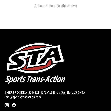
Aucun produit n'a été trouvé
SHERBROOKE // (819) 823-9171 // 1626 rue Galt Est J1G 3H5 //
info@sportstransaction.com