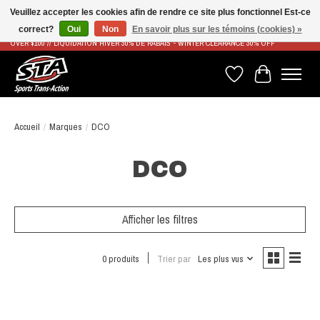
Veuillez accepter les cookies afin de rendre ce site plus fonctionnel Est-ce
correct?
Oui
Non
En savoir plus sur les témoins (cookies) »
LIVRAISON RAPIDE ET GRATUITE À PARTIR DE 100$ - FAST & FREE SHIPPING ON ORDERS
OVER $100 // LIQUIDATION HIVER 30% DE RABAIS - WINTER CLEARANCE 30% OFF
Liste de souhaits
Panier
Accueil
/
Marques
/
DCO
DCO
Afficher les filtres
0 produits
Trier par
Les plus vus