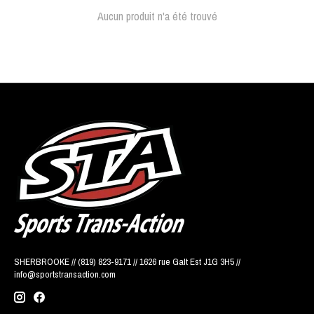
Aucun produit n'a été trouvé
SHERBROOKE // (819) 823-9171 // 1626 rue Galt Est J1G 3H5 //
info@sportstransaction.com