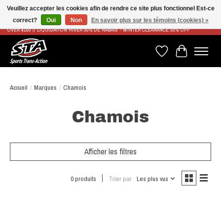
Veuillez accepter les cookies afin de rendre ce site plus fonctionnel Est-ce
correct?
Oui
Non
En savoir plus sur les témoins (cookies) »
LIVRAISON RAPIDE ET GRATUITE À PARTIR DE 100$ - FAST & FREE SHIPPING ON ORDERS
OVER $100 // LIQUIDATION HIVER 30% DE RABAIS - WINTER CLEARANCE 30% OFF
Liste de souhaits
Panier
Accueil
/
Marques
/
Chamois
Chamois
Afficher les filtres
0 produits
Trier par
Les plus vus