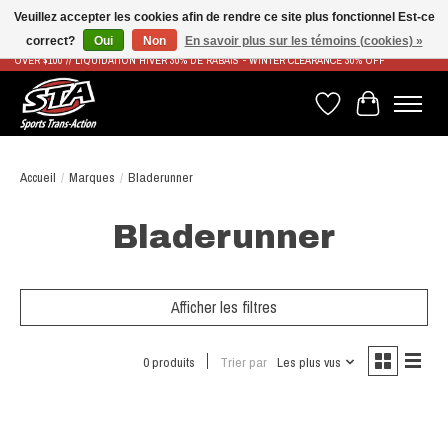
Veuillez accepter les cookies afin de rendre ce site plus fonctionnel Est-ce
correct?
Oui
Non
En savoir plus sur les témoins (cookies) »
LIVRAISON RAPIDE ET GRATUITE À PARTIR DE 100$ - FAST & FREE SHIPPING ON ORDERS
OVER $100 // LIQUIDATION HIVER 30% DE RABAIS - WINTER CLEARANCE 30% OFF
Liste de souhaits
Panier
Accueil
/
Marques
/
Bladerunner
Bladerunner
Afficher les filtres
0 produits
Trier par
Les plus vus