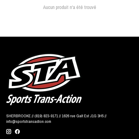
Aucun produit n'a été trouvé
SHERBROOKE // (819) 823-9171 // 1626 rue Galt Est J1G 3H5 //
info@sportstransaction.com