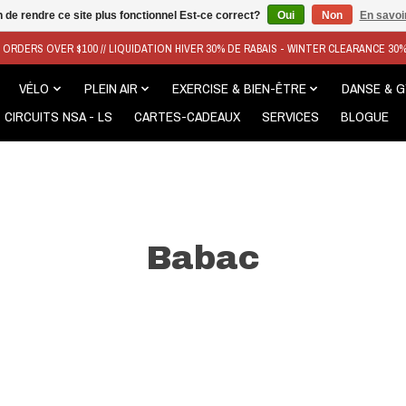
n de rendre ce site plus fonctionnel Est-ce correct?
Oui
Non
En savoir
N ORDERS OVER $100 // LIQUIDATION HIVER 30% DE RABAIS - WINTER CLEARANCE 30
VÉLO
PLEIN AIR
EXERCISE & BIEN-ÊTRE
DANSE & 
CIRCUITS NSA - LS
CARTES-CADEAUX
SERVICES
BLOGUE
Babac