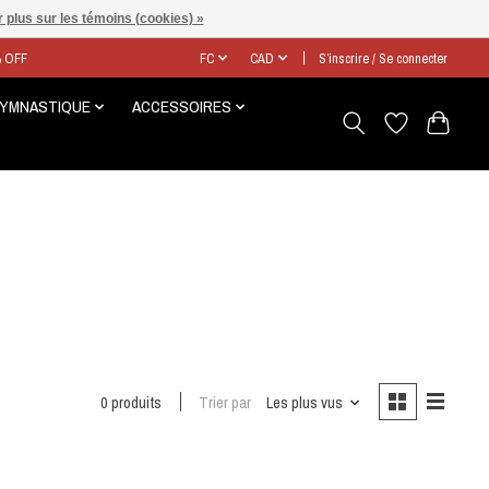
 plus sur les témoins (cookies) »
% OFF
FC
CAD
S’inscrire / Se connecter
GYMNASTIQUE
ACCESSOIRES
0 produits
Trier par
Les plus vus