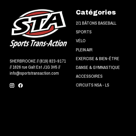
Catégories
2/1 BÂTONS BASEBALL
SPORTS
VÉLO
PLEIN AIR
EXERCISE & BIEN-ÊTRE
SHERBROOKE // (819) 823-9171
// 1626 rue Galt Est J1G 3H5 //
DANSE & GYMNASTIQUE
info@sportstransaction.com
ACCESSOIRES
CIRCUITS NSA - LS