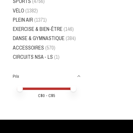
SPORTS
(4756)
VÉLO
(1382)
PLEIN AIR
(1371)
EXERCISE & BIEN-ÊTRE
(146)
DANSE & GYMNASTIQUE
(384)
ACCESSOIRES
(570)
CIRCUITS NSA - LS
(1)
Prix
Prix minimum
Price maximum value
C$
0
- C$
5