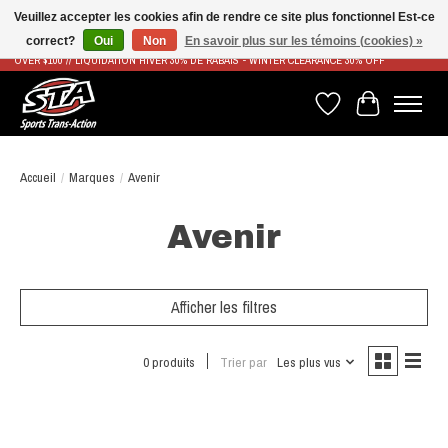
Veuillez accepter les cookies afin de rendre ce site plus fonctionnel Est-ce
correct?
Oui
Non
En savoir plus sur les témoins (cookies) »
LIVRAISON RAPIDE ET GRATUITE À PARTIR DE 100$ - FAST & FREE SHIPPING ON ORDERS
OVER $100 // LIQUIDATION HIVER 30% DE RABAIS - WINTER CLEARANCE 30% OFF
Liste de souhaits
Panier
Accueil
/
Marques
/
Avenir
Avenir
Afficher les filtres
0 produits
Trier par
Les plus vus