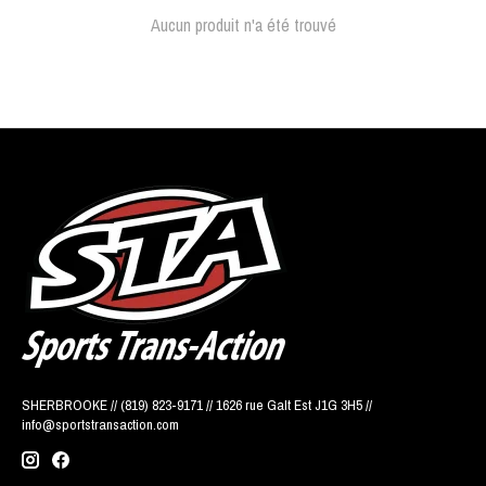
Aucun produit n'a été trouvé
SHERBROOKE // (819) 823-9171 // 1626 rue Galt Est J1G 3H5 //
info@sportstransaction.com