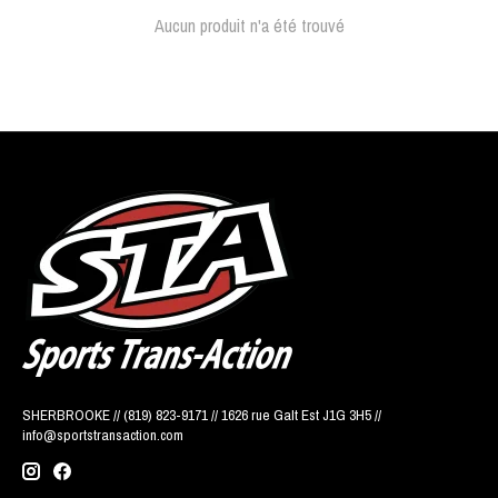
Aucun produit n'a été trouvé
SHERBROOKE // (819) 823-9171 // 1626 rue Galt Est J1G 3H5 //
info@sportstransaction.com