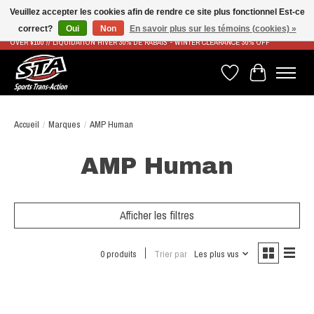
Veuillez accepter les cookies afin de rendre ce site plus fonctionnel Est-ce
correct?
Oui
Non
En savoir plus sur les témoins (cookies) »
LIVRAISON RAPIDE ET GRATUITE À PARTIR DE 100$ - FAST & FREE SHIPPING ON ORDERS
OVER $100 // LIQUIDATION HIVER 30% DE RABAIS - WINTER CLEARANCE 30% OFF
Liste de souhaits
Panier
Accueil
/
Marques
/
AMP Human
AMP Human
Afficher les filtres
0 produits
Trier par
Les plus vus