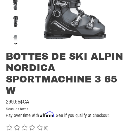
BOTTES DE SKI ALPIN
NORDICA
SPORTMACHINE 3 65
W
299,95$CA
Sans les taxes
Affirm
Pay over time with
. See if you qualify at checkout.
(0)
Ce produit est évalué à
0
sur 5