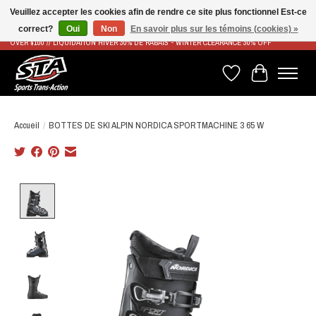
Veuillez accepter les cookies afin de rendre ce site plus fonctionnel Est-ce
correct?
Oui
Non
En savoir plus sur les témoins (cookies) »
LIVRAISON RAPIDE ET GRATUITE À PARTIR DE 100$ - FAST & FREE SHIPPING ON ORDERS
OVER $100 // LIQUIDATION HIVER 30% DE RABAIS - WINTER CLEARANCE 30% OFF
Liste de souhaits
Panier
Accueil
/
BOTTES DE SKI ALPIN NORDICA SPORTMACHINE 3 65 W
Product image slideshow Items