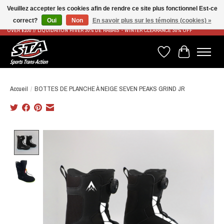
Veuillez accepter les cookies afin de rendre ce site plus fonctionnel Est-ce
correct?
Oui
Non
En savoir plus sur les témoins (cookies) »
LIVRAISON RAPIDE ET GRATUITE À PARTIR DE 100$ - FAST & FREE SHIPPING ON ORDERS
OVER $100 // LIQUIDATION HIVER 30% DE RABAIS - WINTER CLEARANCE 30% OFF
Liste de souhaits
Panier
Accueil
/
BOTTES DE PLANCHE À NEIGE SEVEN PEAKS GRIND JR
Product image slideshow Items