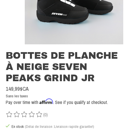
BOTTES DE PLANCHE
À NEIGE SEVEN
PEAKS GRIND JR
149,99$CA
Sans les taxes
Affirm
Pay over time with
. See if you qualify at checkout.
(0)
Ce produit est évalué à
0
sur 5
En stock
(Délai de livraison :Livraison rapide garantie!)