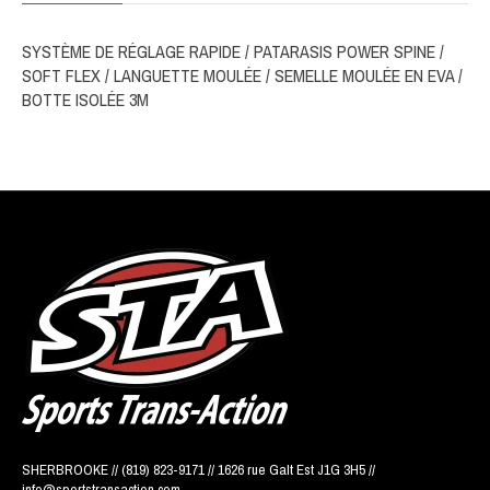
SYSTÈME DE RÉGLAGE RAPIDE / PATARASIS POWER SPINE /
SOFT FLEX / LANGUETTE MOULÉE / SEMELLE MOULÉE EN EVA /
BOTTE ISOLÉE 3M
SHERBROOKE // (819) 823-9171 // 1626 rue Galt Est J1G 3H5 //
info@sportstransaction.com