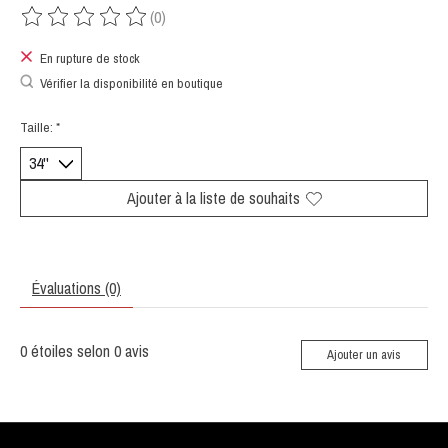
(0)
Ce produit est évalué à
0
sur 5
En rupture de stock
Vérifier la disponibilité en boutique
Taille:
*
Ajouter à la liste de souhaits
Évaluations (0)
0
étoiles selon
0
avis
Ajouter un avis