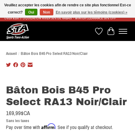
Veuillez accepter les cookies afin de rendre ce site plus fonctionnel Est-ce
correct?
Oui
Non
En savoir plus sur les témoins (cookies) »
LIVRAISON RAPIDE ET GRATUITE À PARTIR DE 100$ - FAST & FREE SHIPPING ON ORDERS
OVER $100 // LIQUIDATION HIVER 30% DE RABAIS - WINTER CLEARANCE 30% OFF
Liste de souhaits
Panier
Accueil
/
Bâton Bois B45 Pro Select RA13 Noir/Clair
Product image slideshow Items
Bâton Bois B45 Pro
Select RA13 Noir/Clair
169,99$CA
Sans les taxes
Affirm
Pay over time with
. See if you qualify at checkout.