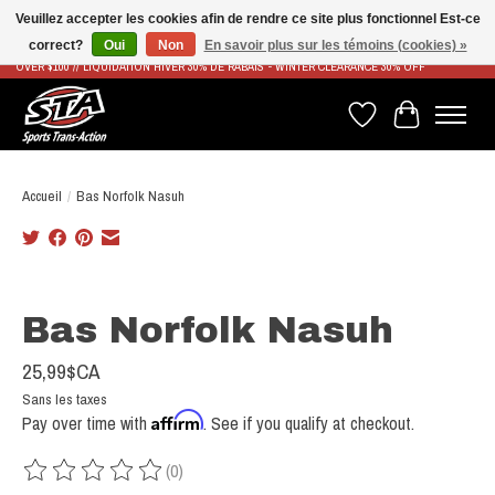
Veuillez accepter les cookies afin de rendre ce site plus fonctionnel Est-ce
correct?
Oui
Non
En savoir plus sur les témoins (cookies) »
LIVRAISON RAPIDE ET GRATUITE À PARTIR DE 100$ - FAST & FREE SHIPPING ON ORDERS
OVER $100 // LIQUIDATION HIVER 30% DE RABAIS - WINTER CLEARANCE 30% OFF
Liste de souhaits
Panier
Accueil
/
Bas Norfolk Nasuh
Product image slideshow Items
Bas Norfolk Nasuh
25,99$CA
Sans les taxes
Affirm
Pay over time with
. See if you qualify at checkout.
(0)
Ce produit est évalué à
0
sur 5