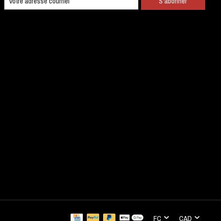
S'abonner
FC
CAD