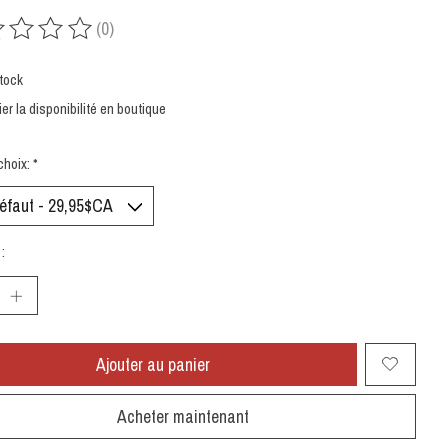
(0)
uit est évalué à
0
sur 5
tock
ier la disponibilité en boutique
choix:
*
:
Ajouter au panier
Acheter maintenant