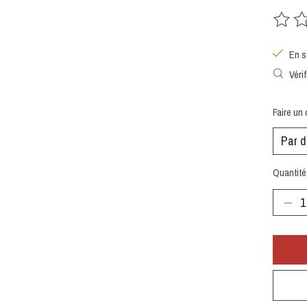
Ce prod
En s
Vérif
Faire un 
Quantité 