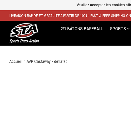
Veuillez accepter les cookies afi
LIVRAISON RAPIDE ET GRATUITE À PARTIR DE 100$ - FAST & FREE SHIPPING O
2/1 BÂTONS BASEBALL
SPORTS
Accueil
/
AVP Castaway - deflated
Product image slideshow Items