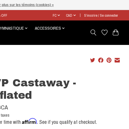
 plus sur les témoins (cookies) »
% OFF
FC
CAD
S’inscrire / Se connecter
GYMNASTIQUE
ACCESSOIRES
P Castaway -
flated
$CA
 taxes
Affirm
r time with
. See if you qualify at checkout.