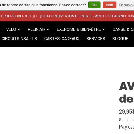
n de rendre ce site plus fonctionnel Est-ce correct?
Oui
Non
En savoir
N ORDERS OVER $100 // LIQUIDATION HIVER 30% DE RABAIS - WINTER CLEARANCE 30
VÉLO
PLEIN AIR
EXERCISE & BIEN-ÊTRE
DANSE & 
CIRCUITS NSA - LS
CARTES-CADEAUX
SERVICES
BLOGUE
AV
de
29,95
Sans les
Pay ove