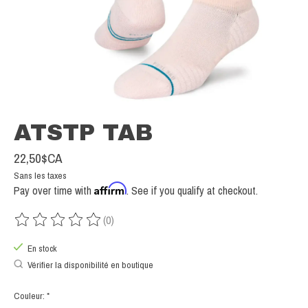
ATSTP TAB
22,50$CA
Sans les taxes
Affirm
Pay over time with
. See if you qualify at checkout.
(0)
Ce produit est évalué à
0
sur 5
En stock
Vérifier la disponibilité en boutique
Couleur:
*