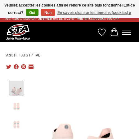
Veuillez accepter les cookies afin de rendre ce site plus fonctionnel Est-ce
correct?
Oui
Non
En savoir plus sur les témoins (cookies) »
LIVRAISON RAPIDE ET GRATUITE À PARTIR DE 100$ - FAST & FREE SHIPPING ON ORDERS
OVER $100 // LIQUIDATION HIVER 30% DE RABAIS - WINTER CLEARANCE 30% OFF
Liste de souhaits
Panier
Accueil
/
ATSTP TAB
Product image slideshow Items