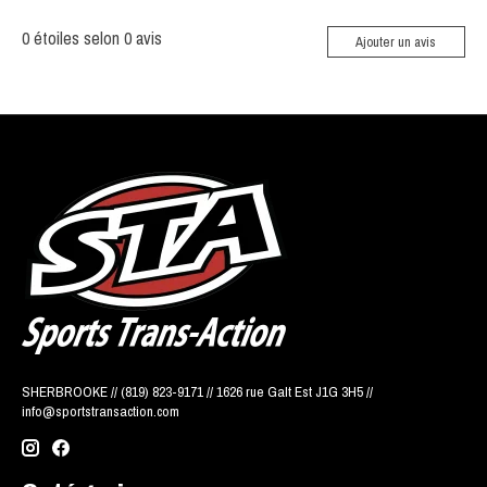
0
étoiles selon
0
avis
Ajouter un avis
SHERBROOKE // (819) 823-9171 // 1626 rue Galt Est J1G 3H5 //
info@sportstransaction.com