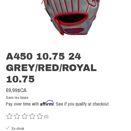
A450 10.75 24
GREY/RED/ROYAL
10.75
69,99$CA
Sans les taxes
Affirm
Pay over time with
. See if you qualify at checkout.
(0)
Ce produit est évalué à
0
sur 5
En stock