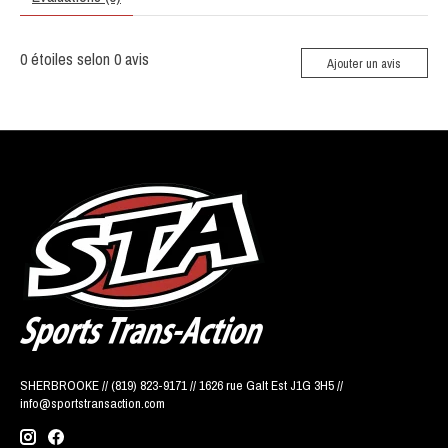
0
étoiles selon
0
avis
Ajouter un avis
SHERBROOKE // (819) 823-9171 // 1626 rue Galt Est J1G 3H5 //
info@sportstransaction.com