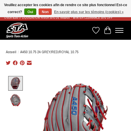
Veuillez accepter les cookies afin de rendre ce site plus fonctionnel Est-ce
correct?
Oui
Non
En savoir plus sur les témoins (cookies) »
LIVRAISON RAPIDE ET GRATUITE À PARTIR DE 100$ - FAST & FREE SHIPPING ON ORDERS
OVER $100 // LIQUIDATION HIVER 30% DE RABAIS - WINTER CLEARANCE 30% OFF
Liste de souhaits
Panier
Accueil
/
A450 10.75 24 GREY/RED/ROYAL 10.75
Product image slideshow Items